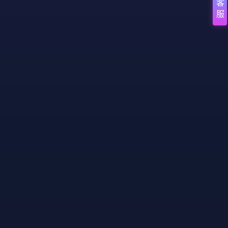
制定更精准的营销策略。
、生产和服务于一体的现代高科技企业。