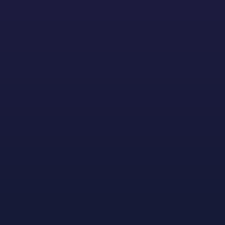
，别发愁，截取当前页面，上传
为解决问题提供有效思路。